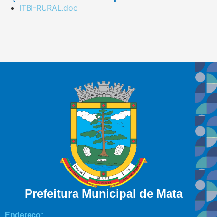
ITBI-RURAL.doc
Prefeitura Municipal de Mata
Endereço: