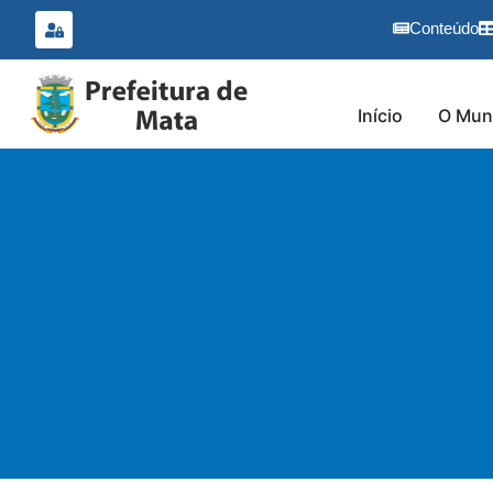
o
conteúdo
Conteúdo
Início
O Muni