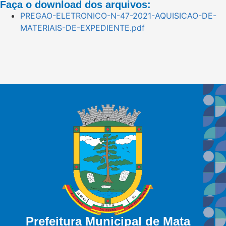
Faça o download dos arquivos:
PREGAO-ELETRONICO-N-47-2021-AQUISICAO-DE-
MATERIAIS-DE-EXPEDIENTE.pdf
Prefeitura Municipal de Mata