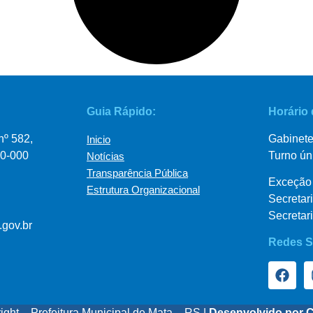
Guia Rápido:
Horário
nº 582,
Gabinete
Inicio
0-000
Turno ún
Notícias
Transparência Pública
Exceção 
Estrutura Organizacional
Secretar
Secretar
.gov.br
Redes S
ight – Prefeitura Municipal de Mata – RS |
Desenvolvido por 