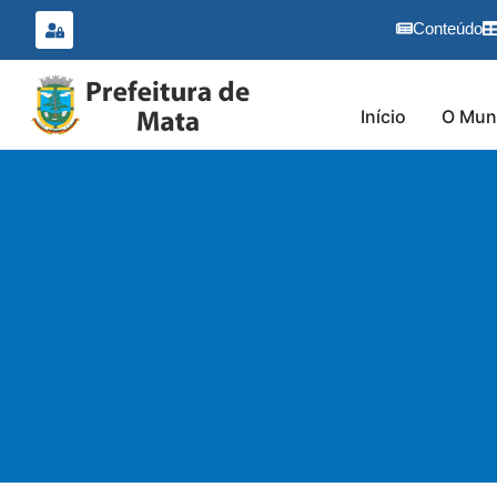
o
conteúdo
Conteúdo
Início
O Muni