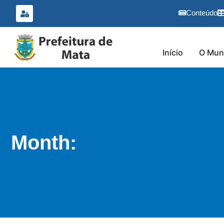
o
conteúdo
Conteúdo
Início
O Muni
Month: